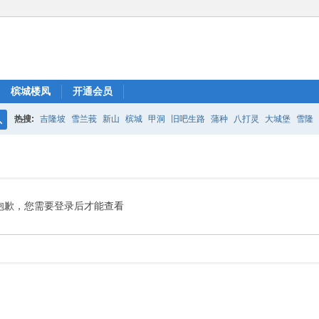
槟城楼凤
开通会员
热搜:
吉隆坡
雪兰莪
新山
槟城
甲洞
旧吧生路
蒲种
八打灵
大城堡
雪隆
搜
索
抱歉，您需要登录后才能查看