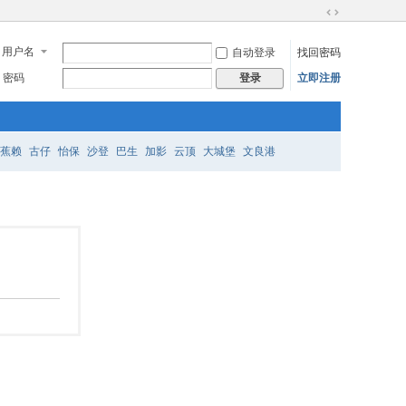
切
换
用户名
自动登录
找回密码
到
宽
密码
立即注册
登录
版
蕉赖
古仔
怡保
沙登
巴生
加影
云顶
大城堡
文良港