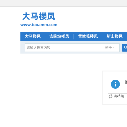
大马楼凤
吉隆坡楼凤
雪兰莪楼凤
新山楼凤
帖子
请稍候...