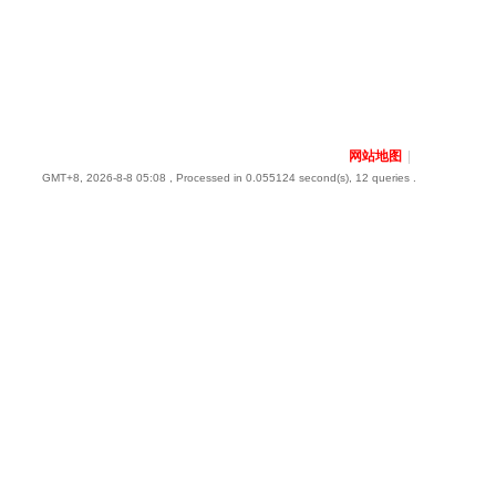
网站地图
|
GMT+8, 2026-8-8 05:08
, Processed in 0.055124 second(s), 12 queries .