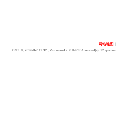
网站地图
|
GMT+8, 2026-8-7 11:32
, Processed in 0.047804 second(s), 12 queries .