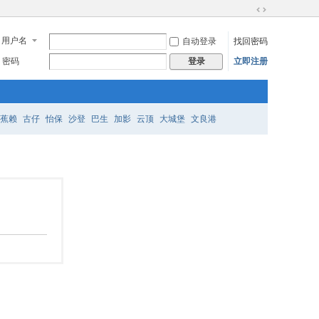
切
换
用户名
自动登录
找回密码
到
宽
密码
立即注册
登录
版
蕉赖
古仔
怡保
沙登
巴生
加影
云顶
大城堡
文良港