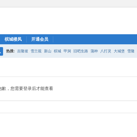
槟城楼凤
开通会员
热搜:
吉隆坡
雪兰莪
新山
槟城
甲洞
旧吧生路
蒲种
八打灵
大城堡
雪隆
搜
索
抱歉，您需要登录后才能查看