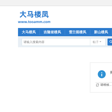
大马楼凤
吉隆坡楼凤
雪兰莪楼凤
新山楼凤
帖子
请稍候...