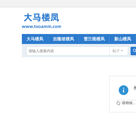
大马楼凤
吉隆坡楼凤
雪兰莪楼凤
新山楼凤
帖子
请稍候...