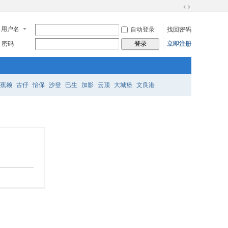
切
换
用户名
自动登录
找回密码
到
宽
密码
立即注册
登录
版
蕉赖
古仔
怡保
沙登
巴生
加影
云顶
大城堡
文良港