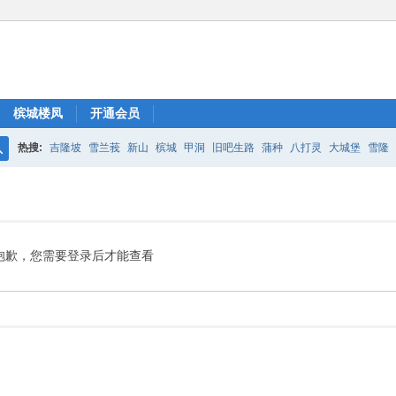
槟城楼凤
开通会员
热搜:
吉隆坡
雪兰莪
新山
槟城
甲洞
旧吧生路
蒲种
八打灵
大城堡
雪隆
搜
索
抱歉，您需要登录后才能查看