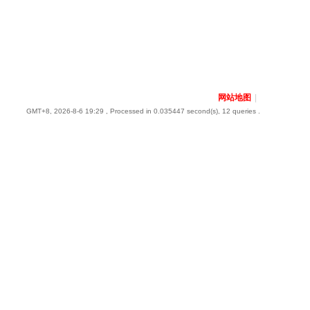
网站地图
|
GMT+8, 2026-8-6 19:29
, Processed in 0.035447 second(s), 12 queries .