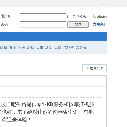
切
换
用户名
自动登录
找回密码
到
宽
密码
立即注册
登录
版
蕉赖
古仔
怡保
沙登
巴生
加影
云顶
大城堡
文良港
返回列表
坡旧吧生路提供专业KB服务和按摩打机服
术也好，来了绝对让你的肉棒爽歪歪，有地
，欢迎来体验！