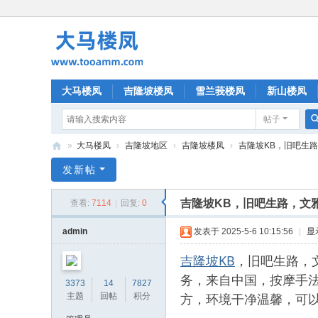
大马楼凤
吉隆坡楼凤
雪兰莪楼凤
新山楼凤
帖子
»
大马楼凤
›
吉隆坡地区
›
吉隆坡楼凤
›
吉隆坡KB，旧吧生路，
大
发新帖
马
吉隆坡KB，旧吧生路，文
查看:
7114
|
回复:
0
楼
凤
admin
发表于 2025-5-6 10:15:56
|
显
吉隆坡KB
，旧吧生路，
务，来自中国，按摩手
3373
14
7827
方，环境干净温馨，可
主题
回帖
积分