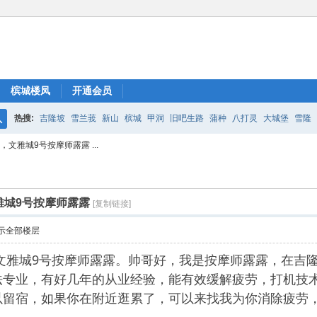
槟城楼凤
开通会员
热搜:
吉隆坡
雪兰莪
新山
槟城
甲洞
旧吧生路
蒲种
八打灵
大城堡
雪隆
搜
文雅城9号按摩师露露 ...
索
雅城9号按摩师露露
[复制链接]
示全部楼层
文雅城9号按摩师露露。帅哥好，我是按摩师露露，在吉隆
法专业，有好几年的从业经验，能有效缓解疲劳，打机技
以留宿，如果你在附近逛累了，可以来找我为你消除疲劳