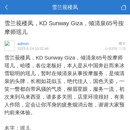
雪兰莪楼凤
雪兰莪楼凤，KD Sunway Giza，倾清泉65号按
摩师瑶儿
admin
楼主
2025-6-24 10:32:46
6378
0
雪兰莪楼凤
，KD Sunway Giza，倾清泉65号按摩师
瑶儿，哈喽，各位老板好，本人是从中国奔赴而来冰
雪聪明的瑶儿，暂时在倾清泉从事按摩服务，是倾清
泉的头牌，长相如花似玉，绝代佳人，国色天姿，一
笑一瞥都自带风骚的气质，柳眉星眼，服务一流，初
次来到马来西亚，请多多关照，店里环境很好，有美
人作陪，定会让你浑身的疲惫烟消云散，谢谢大家预
约前来体验。
名字：瑶儿