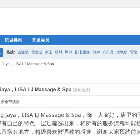
槟城楼凤
开通会员
热搜:
吉隆坡
雪兰莪
新山
槟城
甲洞
旧吧生路
蒲种
八打灵
大城堡
雪隆
搜
a，LISA LJ Massage & Spa ...
索
a，LISA LJ Massage & Spa
[复制链接]
显示全部楼层
ng Jaya，LISA LJ Massage & Spa，嗨，大
都有自己的特色，层层筛选出来，将所有的服务流程均能
以留宿有地方，超级喜欢被调教的感觉，谢谢大家预约前