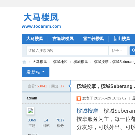
大马楼凤
吉隆坡楼凤
雪兰莪楼凤
新山楼凤
帖子
»
大马楼凤
›
槟城地区
›
槟城楼凤
›
槟城按摩，槟城Seberang Jay
大
发新帖
马
槟城按摩，槟城Seberang Jay
查看:
53042
|
回复:
17
楼
凤
admin
发表于 2025-6-29 10:32:02
|
槟城按摩
，槟城Sebera
按摩服务为主，每一位
3369
14
7817
分友好，可以外出、可
主题
回帖
积分