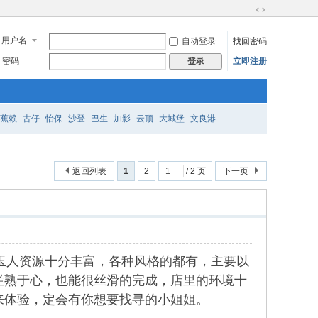
切
换
用户名
自动登录
找回密码
到
宽
密码
立即注册
登录
版
蕉赖
古仔
怡保
沙登
巴生
加影
云顶
大城堡
文良港
返回列表
1
2
/ 2 页
下一页
家好，店里的玉人资源十分丰富，各种风格的都有，主要以
烂熟于心，也能很丝滑的完成，店里的环境十
来体验，定会有你想要找寻的小姐姐。