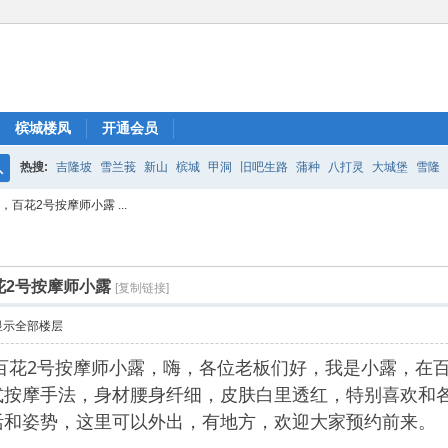
槟城楼凤
开通会员
热搜:
吉隆坡
雪兰莪
新山
槟城
甲洞
旧吧生路
蒲种
八打灵
大城堡
雪隆
搜
百花2号按摩师小露 ...
索
花2号按摩师小露
[复制链接]
显示全部楼层
百花2号按摩师小露，嗨，各位老板们好，我是小露，在百
式按摩手法，身材腰身纤细，皮肤白里透红，特别喜欢和
活和姿势，这里可以外出，有地方，欢迎大家预约前来。