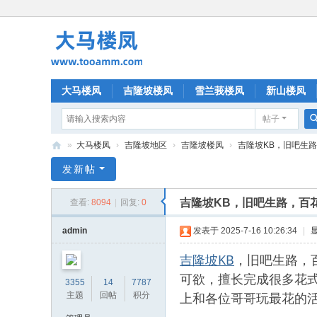
大马楼凤
吉隆坡楼凤
雪兰莪楼凤
新山楼凤
帖子
»
大马楼凤
›
吉隆坡地区
›
吉隆坡楼凤
›
吉隆坡KB，旧吧生路，
大
发新帖
马
吉隆坡KB，旧吧生路，百
查看:
8094
|
回复:
0
楼
凤
admin
发表于 2025-7-16 10:26:34
|
吉隆坡KB
，旧吧生路，
可欲，擅长完成很多花
3355
14
7787
上和各位哥哥玩最花的
主题
回帖
积分