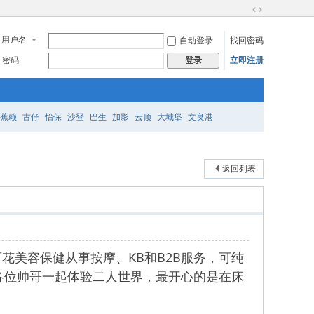
切
换
用户名
自动登录
找回密码
到
宽
密码
立即注册
登录
版
蕉赖
古仔
怡保
沙登
巴生
加影
云顶
大城堡
文良港
返回列表
花美容保健从事按摩、KB和B2B服务，可纯
各位帅哥一起体验二人世界，最开心的是在床