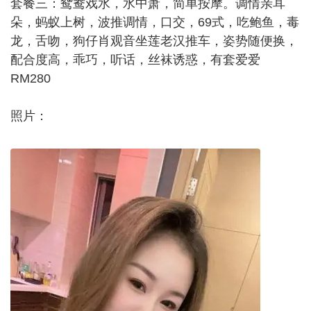
套餐三：鸳鸯戏水，水中萧，简单按摩。调情亲耳
朵，蚂蚁上树，波推调情，口交，69式，吃鲍鱼，毒
龙，舌吻，狗仔肖观音坐莲老汉推车，姿势随便换，
配合度高，乖巧，听话，丝袜诱惑，有套爱爱
RM280
照片：