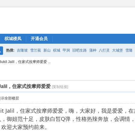
槟城楼凤
开通会员
热搜:
吉隆坡
雪兰莪
新山
槟城
甲洞
旧吧生路
蒲种
八打灵
大城堡
雪隆
搜
t Jalil，住家式按摩师爱爱 ...
索
Jalil，住家式按摩师爱爱
[复制链接]
显示全部楼层
kit Jalil，住家式按摩师爱爱，嗨，大家好，我是爱爱
人，御姐范十足，皮肤白皙Q弹，性格热辣奔放，会调情
，欢迎大家预约前来。