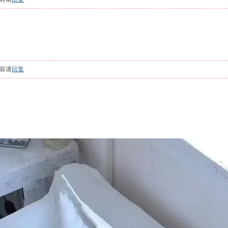
容请
回复