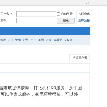
切
换
用户名
自动登录
找回密码
到
宽
密码
立即注册
登录
版
蕉赖
古仔
怡保
沙登
巴生
加影
云顶
大城堡
文良港
返回列表
，在吉隆坡提供按摩、打飞机和KB服务，从中国
，可以住家式服务，家里环境很棒，可以外