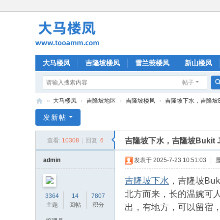
大马楼凤
吉隆坡楼凤
雪兰莪楼凤
新山楼凤
帖子
»
大马楼凤
›
吉隆坡地区
›
吉隆坡楼凤
›
吉隆坡下水，吉隆坡Buki
大
发新帖
马
吉隆坡下水，吉隆坡Bukit 
查看:
10308
|
回复:
6
楼
凤
admin
发表于 2025-7-23 10:51:03
|
吉隆坡下水
，吉隆坡Bu
北方而来，长的温婉可
3364
14
7807
出，有地方，可以留宿
主题
回帖
积分