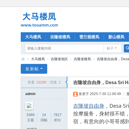
大马楼凤
吉隆坡楼凤
雪兰莪楼凤
新山楼凤
帖子
»
大马楼凤
›
吉隆坡地区
›
吉隆坡楼凤
›
吉隆坡自由身，Desa S
大
发新帖
马
吉隆坡自由身，Desa Sri
查看:
10288
|
回复:
1
楼
凤
admin
发表于 2025-7-30 11:06:49
|
吉隆坡自由身
，Desa 
按摩服务，身材很不错
3369
14
7817
宿，有意向的小哥哥感
主题
回帖
积分