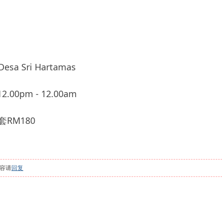
 Sri Hartamas
.00pm - 12.00am
RM180
容请
回复