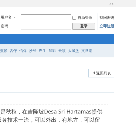
切
换
用户名
自动登录
找回密码
到
宽
密码
立即注册
登录
版
蕉赖
古仔
怡保
沙登
巴生
加影
云顶
大城堡
文良港
返回列表
秋秋，在吉隆坡Desa Sri Hartamas提供
服务技术一流，可以外出，有地方，可以留