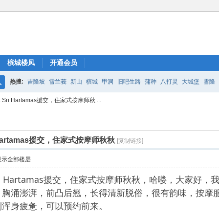
槟城楼凤
开通会员
热搜:
吉隆坡
雪兰莪
新山
槟城
甲洞
旧吧生路
蒲种
八打灵
大城堡
雪隆
搜
ri Hartamas援交，住家式按摩师秋 ...
索
 Hartamas援交，住家式按摩师秋秋
[复制链接]
显示全部楼层
Sri Hartamas援交，住家式按摩师秋秋，哈喽，大家好，我是
，胸涌澎湃，前凸后翘，长得清新脱俗，很有韵味，按摩
到浑身疲惫，可以预约前来。