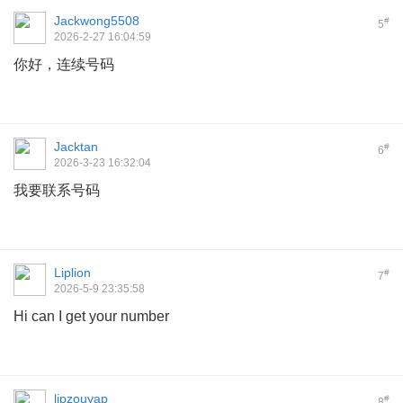
Jackwong5508
#
5
2026-2-27 16:04:59
你好，连续号码
Jacktan
#
6
2026-3-23 16:32:04
我要联系号码
Liplion
#
7
2026-5-9 23:35:58
Hi can I get your number
lipzouyap
#
8