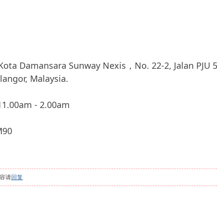
mansara Sunway Nexis，No. 22-2, Jalan PJU 5/7,
langor, Malaysia.
.00am - 2.00am
90
容请
回复