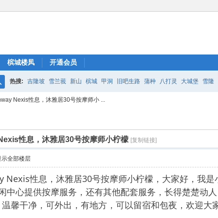
槟城楼凤
开通会员
热搜:
吉隆坡
雪兰莪
新山
槟城
甲洞
旧吧生路
蒲种
八打灵
大城堡
雪隆
搜
way Nexis性息，沐雅居30号按摩师小 ...
索
 Nexis性息，沐雅居30号按摩师小柠檬
[复制链接]
显示全部楼层
way Nexis性息，沐雅居30号按摩师小柠檬，大家好，我是小
s沐雅居休闲中心提供按摩服务，还有其他配套服务，长得楚楚
，温馨干净，可外出，有地方，可以留宿和包夜，欢迎大