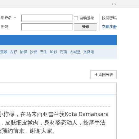
切
换
用户名
自动登录
找回密码
到
宽
密码
立即注册
登录
版
蕉赖
古仔
怡保
沙登
巴生
加影
云顶
大城堡
文良港
返回列表
柠檬，在马来西亚雪兰莪Kota Damansara
动人，皮肤细皮嫩肉，身材姿态动人，按摩手法
家预约前来，谢谢大家。