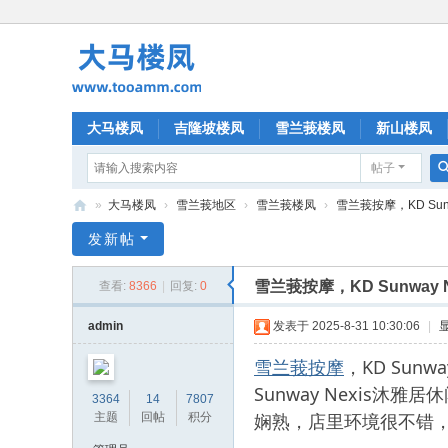
大马楼凤
吉隆坡楼凤
雪兰莪楼凤
新山楼凤
帖子
»
大马楼凤
›
雪兰莪地区
›
雪兰莪楼凤
›
雪兰莪按摩，KD Sun
大
发新帖
马
雪兰莪按摩，KD Sunway
查看:
8366
|
回复:
0
楼
凤
admin
发表于 2025-8-31 10:30:06
|
雪兰莪按摩
，KD Sun
Sunway Nexi
3364
14
7807
娴熟，店里环境很不错
主题
回帖
积分