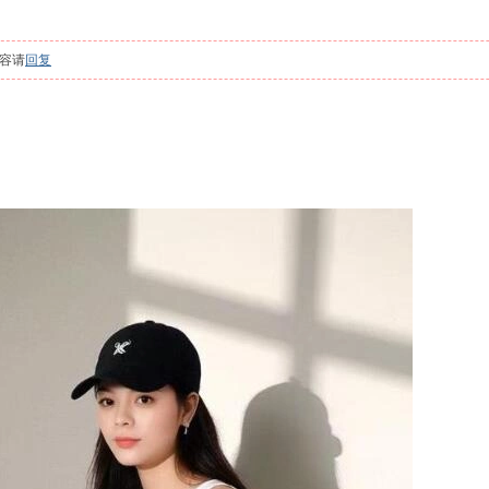
容请
回复