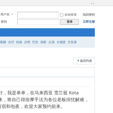
切
换
用户名
自动登录
找回密码
到
宽
密码
立即注册
登录
版
蕉赖
古仔
怡保
沙登
巴生
加影
云顶
大城堡
文良港
返回列表
们好，我是单单，在马来西亚 雪兰莪 Kota
国踏歌而来，将自己得按摩手法为各位老板排忧解难，
留宿和包夜，欢迎大家预约前来。