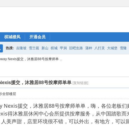
槟城楼凤
开通会员
热搜:
吉隆坡
雪兰莪
新山
槟城
甲洞
旧吧生路
蒲种
八打灵
大城堡
雪隆
搜
way Nexis援交，沐雅居88号按摩师单 ...
索
 Nexis援交，沐雅居88号按摩师单单
[复制链接]
示全部楼层
way Nexis援交，沐雅居88号按摩师单单，嗨，各位老板
nway Nexis得沐雅居休闲中心会所提供按摩服务，从中
，人美声甜，店里环境很不错，可以外出，有地方，可以