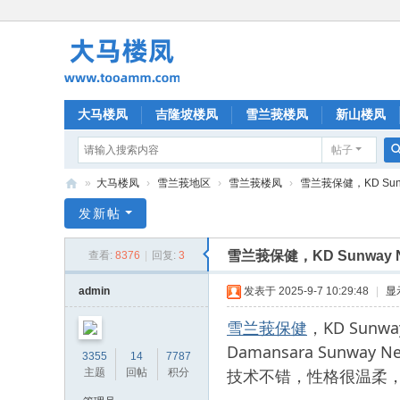
大马楼凤
吉隆坡楼凤
雪兰莪楼凤
新山楼凤
帖子
»
大马楼凤
›
雪兰莪地区
›
雪兰莪楼凤
›
雪兰莪保健，KD Sun
大
发新帖
马
雪兰莪保健，KD Sunway
查看:
8376
|
回复:
3
楼
凤
admin
发表于 2025-9-7 10:29:48
|
显
雪兰莪保健
，KD Sun
Damansara Su
3355
14
7787
技术不错，性格很温柔
主题
回帖
积分