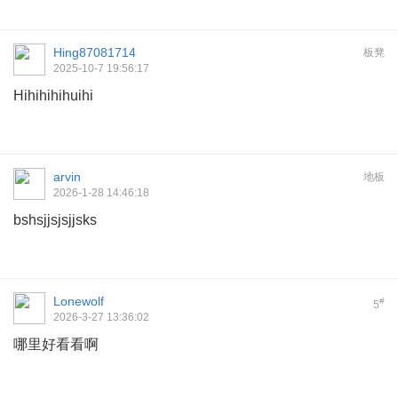
Hing87081714
板凳
2025-10-7 19:56:17
Hihihihihuihi
arvin
地板
2026-1-28 14:46:18
bshsjjsjsjjsks
Lonewolf
#
5
2026-3-27 13:36:02
哪里好看看啊