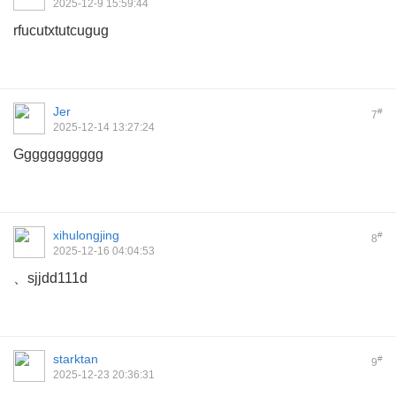
2025-12-9 15:59:44
rfucutxtutcugug
Jer
#
7
2025-12-14 13:27:24
Ggggggggggg
xihulongjing
#
8
2025-12-16 04:04:53
、sjjdd111d
starktan
#
9
2025-12-23 20:36:31