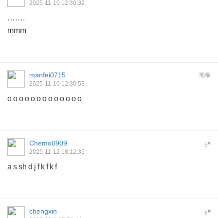
2025-11-10 12:30:32
…….
mmm
manfei0715
地板
2025-11-10 12:30:53
o o o o o o o o o o o o o
Chemo0909
#
5
2025-11-12 18:12:35
a s sh d j f k f k f
chengxin
#
6