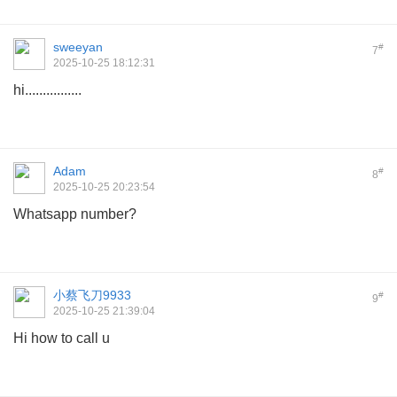
sweeyan
#
7
2025-10-25 18:12:31
hi................
Adam
#
8
2025-10-25 20:23:54
Whatsapp number?
小蔡飞刀9933
#
9
2025-10-25 21:39:04
Hi how to call u