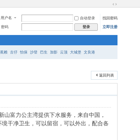
切
换
用户名
自动登录
找回密码
到
宽
密码
立即注册
登录
版
蕉赖
古仔
怡保
沙登
巴生
加影
云顶
大城堡
文良港
返回列表
，在新山富力公主湾提供下水服务，来自中国，
环境干净卫生，可以留宿，可以外出，配合各