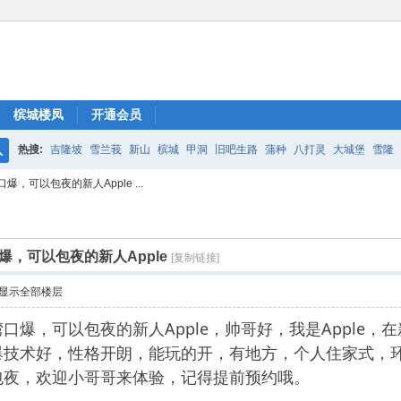
槟城楼凤
开通会员
热搜:
吉隆坡
雪兰莪
新山
槟城
甲洞
旧吧生路
蒲种
八打灵
大城堡
雪隆
搜
，可以包夜的新人Apple ...
索
，可以包夜的新人Apple
[复制链接]
显示全部楼层
口爆，可以包夜的新人Apple，帅哥好，我是Apple
爆技术好，性格开朗，能玩的开，有地方，个人住家式，
包夜，欢迎小哥哥来体验，记得提前预约哦。