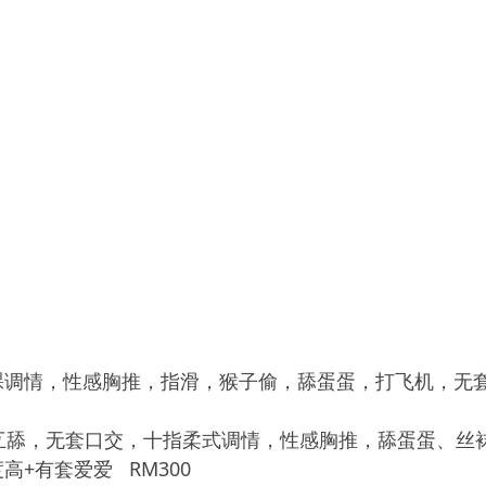
调情，性感胸推，指滑，猴子偷，舔蛋蛋，打飞机，无套口交
互舔，无套口交，十指柔式调情，性感胸推，舔蛋蛋、丝
+有套爱爱 RM300