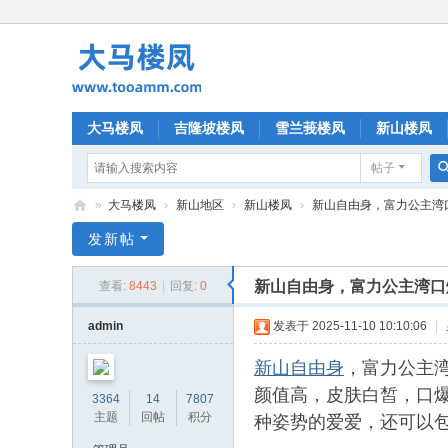
大马楼凤
吉隆坡楼凤
雪兰莪楼凤
新山楼凤
帖子
»
大马楼凤
›
新山地区
›
新山楼凤
›
新山自由身，富力公主湾口爆
大
发新帖
马
新山自由身，富力公主湾口爆
查看:
8443
|
回复:
0
楼
凤
admin
发表于 2025-11-10 10:10:06
|
新山自由身
，富力公主湾
颜值高，皮肤白皙，口
3364
14
7807
种姿势的爱爱，还可以
主题
回帖
积分