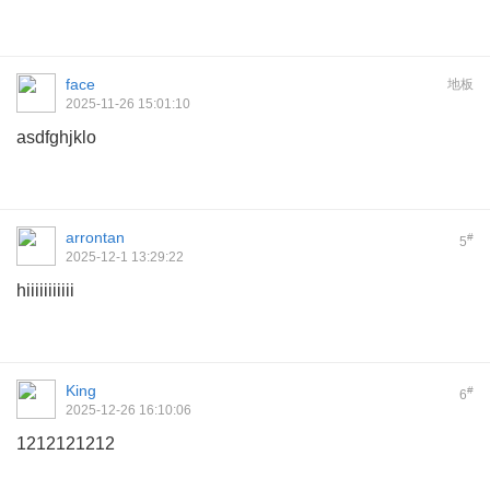
face
地板
2025-11-26 15:01:10
asdfghjklo
arrontan
#
5
2025-12-1 13:29:22
hiiiiiiiiiii
King
#
6
2025-12-26 16:10:06
1212121212