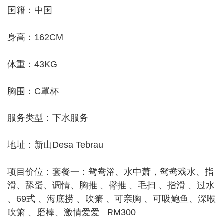
国籍：中国
身高：162CM
体重：43KG
胸围：C罩杯
服务类型：下水服务
地址：新山Desa Tebrau
项目价位：套餐一：鸳鸯浴、水中萧，鸳鸯戏水、指
滑、舔蛋、调情、胸推 、臀推 、毛扫 、指滑 、过水
、69式 、海底捞 、吹箫 、可亲胸 、可吸鲍鱼、深喉
吹箫 、磨棒、激情爱爱 RM300