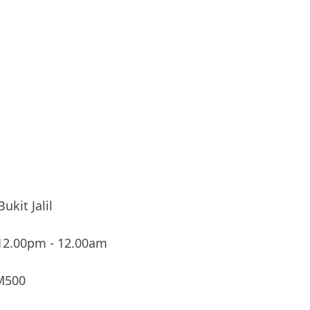
t Jalil
.00pm - 12.00am
500