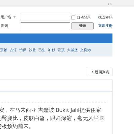
切
换
用户名
自动登录
找回密码
到
宽
密码
立即注册
登录
版
蕉赖
古仔
怡保
沙登
巴生
加影
云顶
大城堡
文良港
返回列表
在马来西亚 吉隆坡 Bukit Jalil提供住家
的臀腿比，皮肤白皙，眼眸深邃，毫无风尘味
老板预约前来。