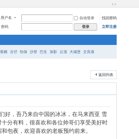
切
换
用户名
自动登录
找回密码
到
宽
密码
立即注册
登录
版
蕉赖
古仔
怡保
沙登
巴生
加影
云顶
大城堡
文良港
返回列表
 帅哥们好，吾乃来自中国的冰冰，在马来西亚 雪
服务，身材十分有料，很喜欢和各位帅哥们享受美好时
宿和包夜，欢迎喜欢的老板预约前来。