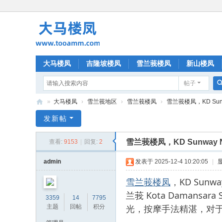
大马楼凤
吉隆坡楼凤
雪兰莪楼凤
新山楼凤
帖子
»
大马楼凤
›
雪兰莪地区
›
雪兰莪楼凤
›
雪兰莪楼凤，KD Sun
大
发新帖
马
雪兰莪楼凤，KD Sunway
查看:
9153
|
回复:
2
楼
凤
admin
发表于 2025-12-4 10:20:05
|
雪兰莪楼凤
，KD Su
兰莪 Kota Daman
3359
14
7795
光，按摩手法精湛，对
主题
回帖
积分