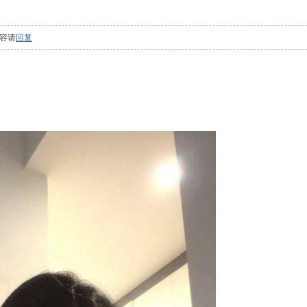
容请
回复