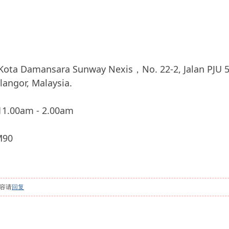
mansara Sunway Nexis，No. 22-2, Jalan PJU 5/7,
langor, Malaysia.
.00am - 2.00am
90
容请
回复