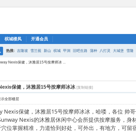
槟城楼凤
开通会员
热搜:
吉隆坡
雪兰莪
新山
槟城
甲洞
旧吧生路
蒲种
八打灵
大城堡
雪隆
搜
way Nexis保健，沐雅居15号按摩师冰 ...
索
 Nexis保健，沐雅居15号按摩师冰冰
[复制链接]
显示全部楼层
nway Nexis保健，沐雅居15号按摩师冰冰，哈喽，各位
sara Sunway Nexis的沐雅居休闲中心会所提供按摩
于穴位掌握精准，力道恰到好处，可外出，有地方，可留