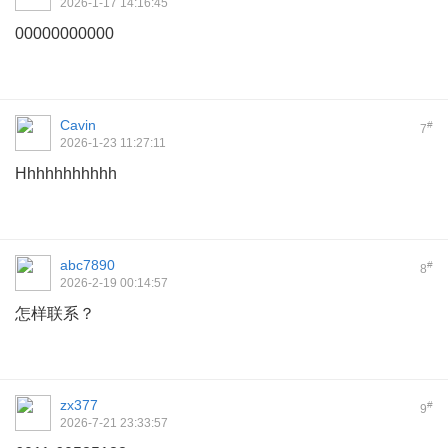
2026-1-17 14:16:45
00000000000
Cavin
#
7
2026-1-23 11:27:11
Hhhhhhhhhhh
abc7890
#
8
2026-2-19 00:14:57
怎样联系？
zx377
#
9
2026-7-21 23:33:57