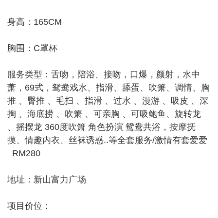
身高：165CM
胸围：C罩杯
服务类型：舌吻，陪浴、接吻，口爆，颜射，水中
萧，69式，鸳鸯戏水、指滑、舔蛋、吹箫、调情、胸
推 、臀推 、毛扫 、指滑 、过水 、漫游 、吸皮 、深
掏 、海底捞 、吹箫 、可亲胸 、可吸鲍鱼、旋转龙
、摇摆龙 360度吹箫 角色扮演 鸳鸯共浴，按摩抚
摸、情趣内衣、丝袜诱惑..等全套服务/激情有套爱爱
RM280
地址：新山富力广场
项目价位：