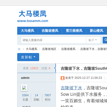
大马楼凤
吉隆坡楼凤
雪兰莪楼凤
新山楼凤
帖子
»
大马楼凤
›
吉隆坡地区
›
吉隆坡楼凤
›
吉隆坡下水，吉隆坡Sou
大
发新帖
马
吉隆坡下水，吉隆坡South
查看:
12822
|
回复:
6
楼
凤
admin
发表于 2025-12-27 11:00:23
|
吉隆坡下水
，吉隆坡Sou
Sow Lin提供下水
3364
14
7807
一笑百媚生，有着倾城
主题
回帖
积分