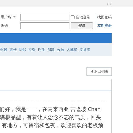
切
换
用户名
自动登录
找回密码
到
宽
密码
立即注册
登录
版
蕉赖
古仔
怡保
沙登
巴生
加影
云顶
大城堡
文良港
返回列表
帅哥们好，我是一一，在马来西亚 吉隆坡 Chan
于丰满极品型，有着让人念念不忘的气质，回头
，有地方，可留宿和包夜，欢迎喜欢的老板预