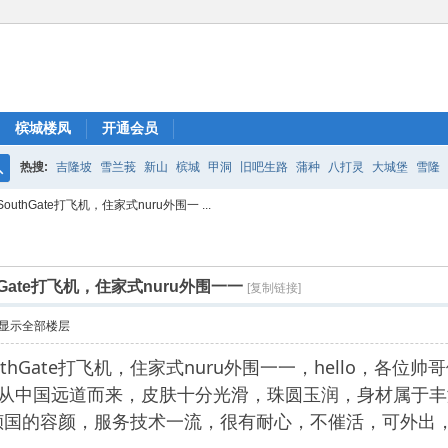
槟城楼凤
开通会员
热搜:
吉隆坡
雪兰莪
新山
槟城
甲洞
旧吧生路
蒲种
八打灵
大城堡
雪隆
搜
thGate打飞机，住家式nuru外围一 ...
索
Gate打飞机，住家式nuru外围一一
[复制链接]
显示全部楼层
thGate打飞机，住家式nuru外围一一，hello，各位
服务，从中国远道而来，皮肤十分光滑，珠圆玉润，身材属
倾国的容颜，服务技术一流，很有耐心，不催活，可外出