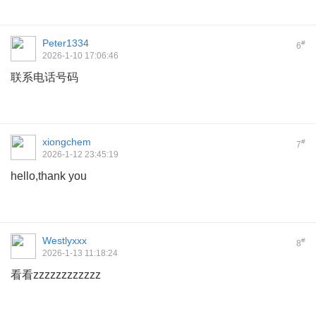
Peter1334
#
6
2026-1-10 17:06:46
联系电话号码
xiongchem
#
7
2026-1-12 23:45:19
hello,thank you
Westlyxxx
#
8
2026-1-13 11:18:24
看看zzzzzzzzzzzz