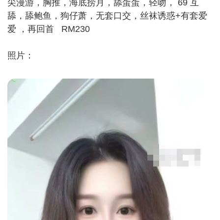
尖漫游，胸推，海底捞月，舔蛋蛋，轻吻， 69 互
舔，舔鲍鱼，狗仔萧，无套口交，丝袜诱惑+有套爱
爱 ，再回首 RM230
照片：