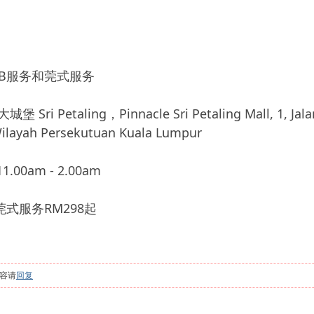
B服务和莞式服务
Petaling，Pinnacle Sri Petaling Mall, 1, Jalan R
Wilayah Persekutuan Kuala Lumpur
.00am - 2.00am
式服务RM298起
容请
回复