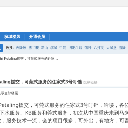
槟城楼凤
开通会员
热搜:
吉隆坡
雪兰莪
新山
槟城
甲洞
旧吧生路
蒲种
八打灵
大城堡
雪隆
搜
 Petaling援交，可莞式服务的住家 ...
索
etaling援交，可莞式服务的住家式3号叮铛
[复制链接]
显示全部楼层
i Petaling援交，可莞式服务的住家式3号叮铛，哈喽
ling提供下水服务、KB服务和莞式服务，初次从中国重庆
波，服务技术一流，会的项目很多，可外出，有地方，可