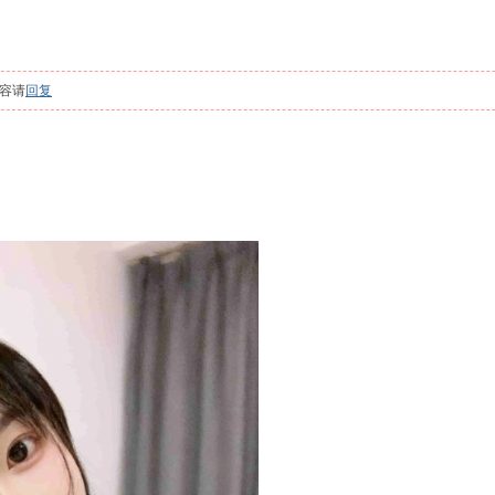
容请
回复