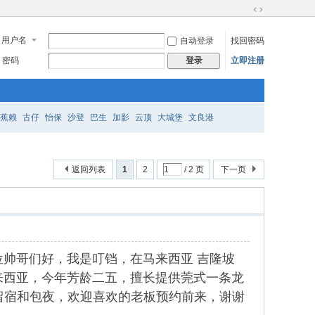
切
换
用户名
自动登录
找回密码
到
宽
密码
立即注册
登录
版
蕉赖
古仔
怡保
沙登
巴生
加影
云顶
大城堡
文良港
返回列表
1
2
/ 2 页
下一页
，各位帅哥们好，我是叮铛，在马来西亚 吉隆坡
来到马来西亚，今年芳龄二五，擅长提供莞式一条龙
留宿和包夜，欢迎喜欢的老板预约前来，谢谢