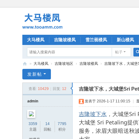
大马楼凤
吉隆坡楼凤
雪兰莪楼凤
新山楼凤
帖子
»
大马楼凤
›
吉隆坡地区
›
吉隆坡楼凤
›
吉隆坡下水，大城堡Sri
大
发新帖
马
吉隆坡下水，大城堡Sri P
查看:
10429
|
回复:
12
楼
凤
admin
发表于 2026-1-17 11:00:15
|
吉隆坡下水
，大城堡Sr
大城堡 Sri Peta
3359
14
7795
服务，浓眉大眼暗送秋
主题
回帖
积分