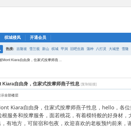
槟城楼凤
开通会员
热搜:
吉隆坡
雪兰莪
新山
槟城
甲洞
旧吧生路
蒲种
八打灵
大城堡
雪隆
搜
nt Kiara自由身，住家式按摩师燕 ...
索
 Kiara自由身，住家式按摩师燕子性息
[复制链接]
显示全部楼层
ont Kiara自由身，住家式按摩师燕子性息，hello
供住家式拉根服务和按摩服务，面若桃花，有着模特般的好身
出，有地方，可留宿和包夜，欢迎喜欢的老板预约前来，