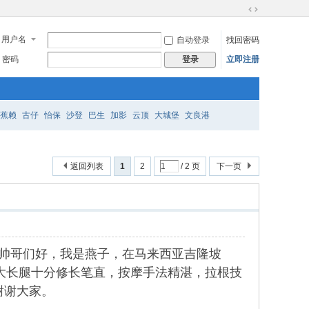
切
换
用户名
自动登录
找回密码
到
宽
密码
立即注册
登录
版
蕉赖
古仔
怡保
沙登
巴生
加影
云顶
大城堡
文良港
返回列表
1
2
/ 2 页
下一页
，各位帅哥们好，我是燕子，在马来西亚吉隆坡
材，大长腿十分修长笔直，按摩手法精湛，拉根技
谢谢大家。