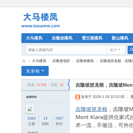
大马楼凤
吉隆坡楼凤
雪兰莪楼凤
新山楼凤
帖子
»
大马楼凤
›
吉隆坡地区
›
吉隆坡楼凤
›
吉隆坡抓龙根，吉隆坡Mo
大
发新帖
马
吉隆坡抓龙根，吉隆坡Mont
查看:
14398
|
回复:
18
楼
凤
admin
发表于 2026-1-18 10:20:00
|
吉隆坡抓龙根
，吉隆坡M
Mont Kiara提
3364
14
7807
术一流，不催活，可外
主题
回帖
积分