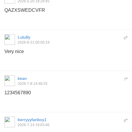
2026-5-20 18:29:45
QAZXSWEDCVFR
Lululily
#
6
2026-6-21 00:00:19
Very nice
kean
#
7
2026-7-8 14:48:33
1234567890
berryyyfanboy1
#
8
2026-7-14 19:03:46