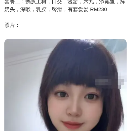
套餐二：蚂蚁上树，口交，漫游，六九，添鲍鱼，舔
奶头，深喉，乳胶，臀滑，有套爱爱 RM230
照片：