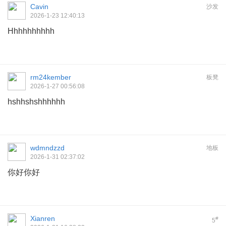
Cavin
沙发
2026-1-23 12:40:13
Hhhhhhhhhh
rm24kember
板凳
2026-1-27 00:56:08
hshhshshhhhhh
wdmndzzd
地板
2026-1-31 02:37:02
你好你好
Xianren
#
5