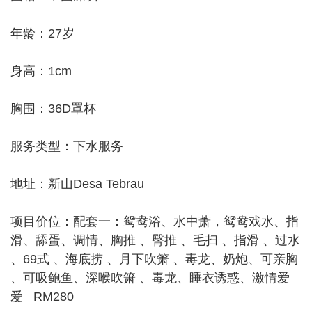
年龄：27岁
身高：1cm
胸围：36D罩杯
服务类型：下水服务
地址：新山Desa Tebrau
项目价位：配套一：鸳鸯浴、水中萧，鸳鸯戏水、指
滑、舔蛋、调情、胸推 、臀推 、毛扫 、指滑 、过水
、69式 、海底捞 、月下吹箫 、毒龙、奶炮、可亲胸
、可吸鲍鱼、深喉吹箫 、毒龙、睡衣诱惑、激情爱
爱 RM280