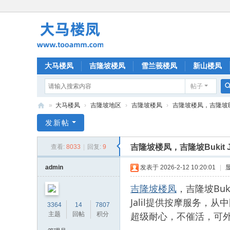
大马楼凤
吉隆坡楼凤
雪兰莪楼凤
新山楼凤
帖子
»
大马楼凤
›
吉隆坡地区
›
吉隆坡楼凤
›
吉隆坡楼凤，吉隆坡Buk
大
发新帖
马
吉隆坡楼凤，吉隆坡Bukit
查看:
8033
|
回复:
9
楼
凤
admin
发表于 2026-2-12 10:20:01
|
吉隆坡楼凤
，吉隆坡Buk
Jalil提供按摩服务
3364
14
7807
超级耐心，不催活，可
主题
回帖
积分