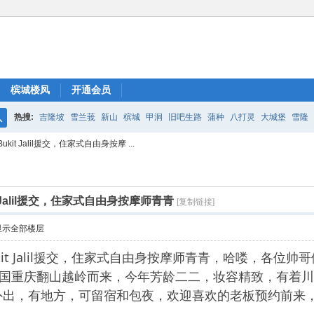
槟城楼凤
开通会员
热搜:
吉隆坡
雪兰莪
新山
槟城
甲洞
旧吧生路
蒲种
八打灵
大城堡
雪隆
搜
it Jalil援交，住家式自由身按摩 ...
索
 Jalil援交，住家式自由身按摩师青青
[复制链接]
显示全部楼层
it Jalil援交，住家式自由身按摩师青青，哈喽，各位帅哥
，从中国重庆翻山越岭而来，今年芳龄二二，妆容精致，有
外出，有地方，可留宿和包夜，欢迎喜欢的老板预约前来