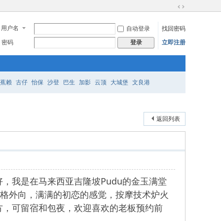
切
换
用户名
自动登录
找回密码
到
宽
密码
立即注册
登录
版
蕉赖
古仔
怡保
沙登
巴生
加影
云顶
大城堡
文良港
返回列表
好，我是在马来西亚吉隆坡Pudu的金玉满堂
众，性格外向，满满的初恋的感觉，按摩技术炉火
方，可留宿和包夜，欢迎喜欢的老板预约前