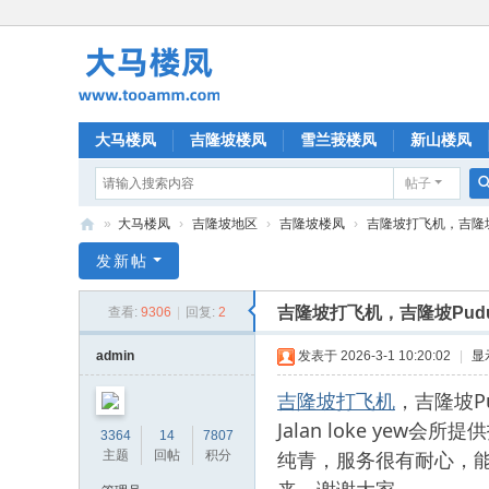
大马楼凤
吉隆坡楼凤
雪兰莪楼凤
新山楼凤
帖子
»
大马楼凤
›
吉隆坡地区
›
吉隆坡楼凤
›
吉隆坡打飞机，吉隆坡P
大
发新帖
马
吉隆坡打飞机，吉隆坡Pu
查看:
9306
|
回复:
2
楼
凤
admin
发表于 2026-3-1 10:20:02
|
显
吉隆坡打飞机
，吉隆坡P
Jalan loke y
3364
14
7807
纯青，服务很有耐心，
主题
回帖
积分