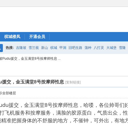
槟城楼凤
开通会员
热搜:
吉隆坡
雪兰莪
新山
槟城
甲洞
旧吧生路
蒲种
八打灵
大城堡
雪隆
搜
udu援交，金玉满堂8号按摩师性息 ...
索
du援交，金玉满堂8号按摩师性息
[复制链接]
示全部楼层
udu援交，金玉满堂8号按摩师性息，哈喽，各位帅哥们
ew会所提供打飞机服务和按摩服务，满脸的胶原蛋白，气质出
能精准把握身体的不舒服的地方，不催钟，可外出，有地