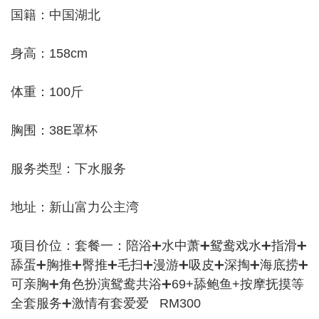
国籍：中国湖北
身高：158cm
体重：100斤
胸围：38E罩杯
服务类型：下水服务
地址：新山富力公主湾
项目价位：套餐一：陪浴➕水中萧➕鸳鸯戏水➕指滑➕
舔蛋➕胸推➕臀推➕毛扫➕漫游➕吸皮➕深掏➕海底捞➕
可亲胸➕角色扮演鸳鸯共浴➕69+舔鲍鱼+按摩抚摸等
全套服务➕激情有套爱爱 RM300