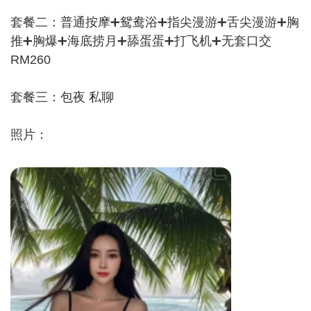
套餐二：普通按摩➕鸳鸯浴➕指尖漫游➕舌尖漫游➕胸
推➕胸爆➕海底捞月➕舔蛋蛋➕打飞机➕无套口交
RM260
套餐三：包夜 私聊
照片：