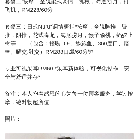
套餐二:按摩，全脱柔式调情，抓根，海底捞月，打
飞机，RM228/60分
套餐三：日式Nuru*调情概括*按摩，全脱胸推，臀
推，阴推，花式毒龙，海底捞月，猴子偷桃，蚂蚁上
树等……（包含：接吻 69、舔鲍鱼、360度口、磨
棒、腿交.乳交）RM288口爆/60分钟
专业可视采耳RM60 *采耳新体验，可视化操作，安
全与舒适并存*
备注：本人抱着感恩的心为每一位顾客服务，学过按
摩，绝对物超所值
照片：