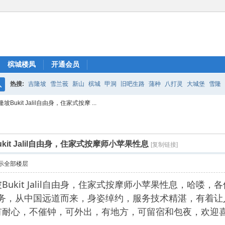
槟城楼凤
开通会员
热搜:
吉隆坡
雪兰莪
新山
槟城
甲洞
旧吧生路
蒲种
八打灵
大城堡
雪隆
搜
ukit Jalil自由身，住家式按摩 ...
索
it Jalil自由身，住家式按摩师小苹果性息
[复制链接]
示全部楼层
Bukit Jalil自由身，住家式按摩师小苹果性息，哈
提供按摩服务，从中国远道而来，身姿绰约，服务技术精湛，
有耐心，不催钟，可外出，有地方，可留宿和包夜，欢迎