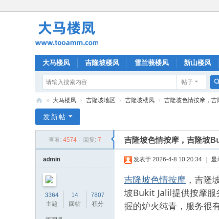
大马楼凤
吉隆坡楼凤
雪兰莪楼凤
新山楼凤
帖子
»
大马楼凤
›
吉隆坡地区
›
吉隆坡楼凤
›
吉隆坡色情按摩，吉隆坡B
大
发新帖
马
吉隆坡色情按摩，吉隆坡Buk
查看:
4574
|
回复:
7
楼
凤
admin
发表于 2026-4-8 10:20:34
|
显
吉隆坡色情按摩
，吉隆坡
坡Bukit Jalil
3364
14
7807
握的炉火纯青，服务很
主题
回帖
积分