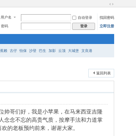
切
换
用户名
自动登录
找回密码
到
宽
密码
立即注册
登录
版
蕉赖
古仔
怡保
沙登
巴生
加影
云顶
大城堡
文良港
返回列表
喽，各位帅哥们好，我是小苹果，在马来西亚吉隆
有着让人念念不忘的高贵气质，按摩手法和力道掌
喜欢的老板预约前来，谢谢大家。