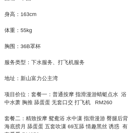
身高：163cm
体重：55kg
胸围：36B罩杯
服务类型：下水服务、打飞机服务
地址：新山富力公主湾
项目价位：套餐一：普通按摩 指滑漫游蜻蜓点水 浴
中水萧 胸推 舔蛋蛋 无套口交 打飞机 RM260
套餐二：精致按摩 鸳鸯浴 水中潇 指滑漫游 臀腿后背
海底捞月 舔蛋蛋 五套吹潇 69互舔 情趣黑丝 诱惑 有