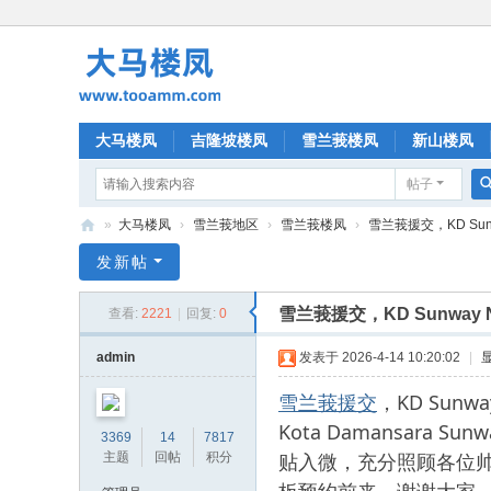
大马楼凤
吉隆坡楼凤
雪兰莪楼凤
新山楼凤
帖子
»
大马楼凤
›
雪兰莪地区
›
雪兰莪楼凤
›
雪兰莪援交，KD Sunw
大
发新帖
马
雪兰莪援交，KD Sunway
查看:
2221
|
回复:
0
楼
凤
admin
发表于 2026-4-14 10:20:02
|
雪兰莪援交
，KD Su
Kota Damansar
3369
14
7817
贴入微，充分照顾各位
主题
回帖
积分