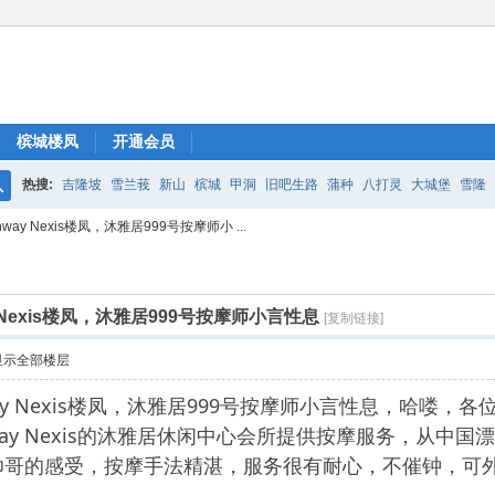
槟城楼凤
开通会员
热搜:
吉隆坡
雪兰莪
新山
槟城
甲洞
旧吧生路
蒲种
八打灵
大城堡
雪隆
搜
ay Nexis楼凤，沐雅居999号按摩师小 ...
索
 Nexis楼凤，沐雅居999号按摩师小言性息
[复制链接]
显示全部楼层
nway Nexis楼凤，沐雅居999号按摩师小言性息，哈
a Sunway Nexis的沐雅居休闲中心会所提供按摩服务
帅哥的感受，按摩手法精湛，服务很有耐心，不催钟，可