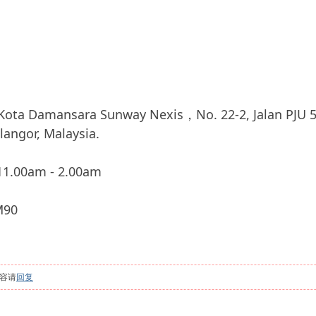
。
mansara Sunway Nexis，No. 22-2, Jalan PJU 5/7,
langor, Malaysia.
.00am - 2.00am
90
容请
回复