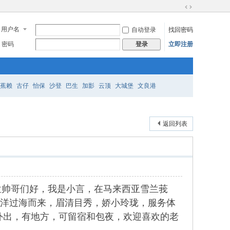
切
换
用户名
自动登录
找回密码
到
宽
密码
立即注册
登录
版
蕉赖
古仔
怡保
沙登
巴生
加影
云顶
大城堡
文良港
返回列表
喽，各位帅哥们好，我是小言，在马来西亚雪兰莪
，从中国漂洋过海而来，眉清目秀，娇小玲珑，服务体
外出，有地方，可留宿和包夜，欢迎喜欢的老