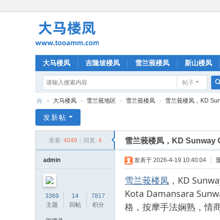
大马楼凤
吉隆坡楼凤
雪兰莪楼凤
新山楼凤
帖子
»
大马楼凤
›
雪兰莪地区
›
雪兰莪楼凤
›
雪兰莪楼凤，KD Sunw
大
发新帖
马
雪兰莪楼凤，KD Sunway
查看:
4049
|
回复:
4
楼
凤
admin
发表于 2026-4-19 10:40:04
|
雪兰莪楼凤
，KD Sun
Kota Damansar
3369
14
7817
格，按摩手法娴熟，情
主题
回帖
积分