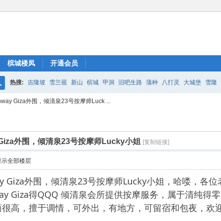
槟城楼凤
开通会员
热搜:
吉隆坡
雪兰莪
新山
槟城
甲洞
旧吧生路
蒲种
八打灵
大城堡
雪隆
搜
ay Giza外围，倾清泉23号按摩师Luck ...
索
 Giza外围，倾清泉23号按摩师Lucky小姐
[复制链接]
显示全部楼层
way Giza外围，倾清泉23号按摩师Lucky小姐，哈喽，
a Sunway Giza得QQQ 倾清泉会所提供按摩服务，属
商很高，擅于调情，可外出，有地方，可留宿和包夜，欢