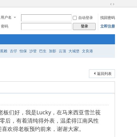
切
换
用户名
自动登录
找回密码
到
宽
密码
立即注册
登录
版
蕉赖
古仔
怡保
沙登
巴生
加影
云顶
大城堡
文良港
返回列表
各位老板们好，我是Lucky，在马来西亚雪兰莪
于清纯得零零后，有着清纯得外表，温柔得江南风性
迎喜欢得老板预约前来，谢谢大家。