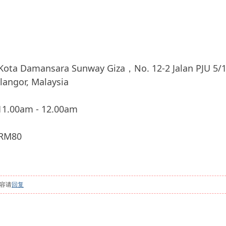
mansara Sunway Giza，No. 12-2 Jalan PJU 5/16 
elangor, Malaysia
.00am - 12.00am
M80
容请
回复