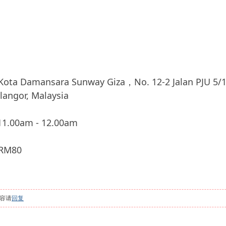
mansara Sunway Giza，No. 12-2 Jalan PJU 5/16 
elangor, Malaysia
.00am - 12.00am
M80
容请
回复