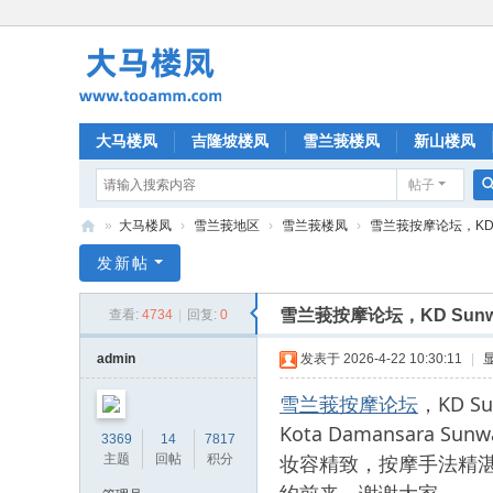
大马楼凤
吉隆坡楼凤
雪兰莪楼凤
新山楼凤
帖子
»
大马楼凤
›
雪兰莪地区
›
雪兰莪楼凤
›
雪兰莪按摩论坛，KD S
大
发新帖
马
雪兰莪按摩论坛，KD Sun
查看:
4734
|
回复:
0
楼
凤
admin
发表于 2026-4-22 10:30:11
|
雪兰莪按摩论坛
，KD 
Kota Damansar
3369
14
7817
妆容精致，按摩手法精
主题
回帖
积分