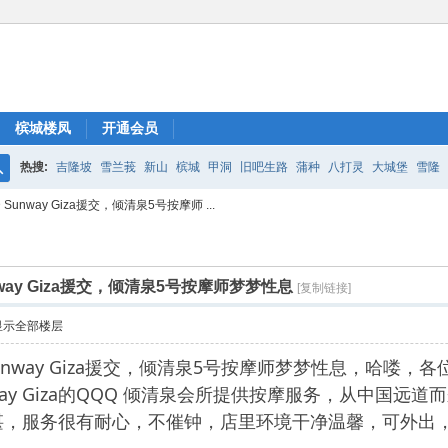
槟城楼凤
开通会员
热搜:
吉隆坡
雪兰莪
新山
槟城
甲洞
旧吧生路
蒲种
八打灵
大城堡
雪隆
搜
unway Giza援交，倾清泉5号按摩师 ...
索
way Giza援交，倾清泉5号按摩师梦梦性息
[复制链接]
显示全部楼层
Sunway Giza援交，倾清泉5号按摩师梦梦性息，哈
a Sunway Giza的QQQ 倾清泉会所提供按摩服务，从
湛，服务很有耐心，不催钟，店里环境干净温馨，可外出