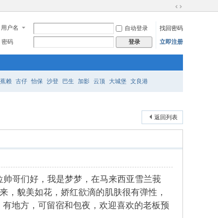
切
换
用户名
自动登录
找回密码
到
宽
密码
立即注册
登录
版
蕉赖
古仔
怡保
沙登
巴生
加影
云顶
大城堡
文良港
返回列表
喽，各位帅哥们好，我是梦梦，在马来西亚雪兰莪
中国远道而来，貌美如花，娇红欲滴的肌肤很有弹性，
，有地方，可留宿和包夜，欢迎喜欢的老板预