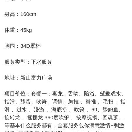
身高：160cm
体重：45kg
胸围：34D罩杯
服务类型：下水服务
地址：新山富力广场
项目价位：套餐一：毒龙、舌吻、陪浴、鸳鸯戏水、
指滑、舔蛋、吹箫、调情、胸推 、臀推 、毛扫 、指
滑 、过水 、漫游 、海底捞 、吹箫 、69、舔鲍鱼、
旋转龙 、摇摆龙 360度吹箫 、按摩抚摸、回魂萧…
等基本什么服务都有，全套服务包你满意激情+刺激