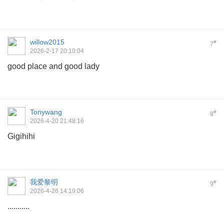
willow2015
#
7
2026-2-17 20:10:04
good place and good lady
Tonywang
#
8
2026-4-20 21:48:16
Gigihihi
我爱黎明
#
9
2026-4-26 14:19:06
...........