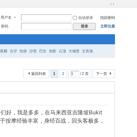
切
换
用户名
自动登录
找回密码
到
宽
密码
立即注册
登录
版
蕉赖
古仔
怡保
沙登
巴生
加影
云顶
大城堡
文良港
返回列表
1
2
/ 2 页
下一页
位帅哥们好，我是多多，在马来西亚吉隆坡Bukit
，对于按摩经验丰富，身经百战，回头客极多，