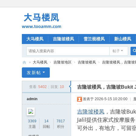
大马楼凤
吉隆坡楼凤
雪兰莪楼凤
新山楼凤
帖子
»
大马楼凤
›
吉隆坡地区
›
吉隆坡楼凤
›
吉隆坡楼凤，吉隆坡Buk
大
发新帖
马
吉隆坡楼凤，吉隆坡Bukit
查看:
5402
|
回复:
10
楼
凤
admin
发表于 2026-5-15 10:20:00
|
吉隆坡楼凤
，吉隆坡Buk
Jalil提供住家式按
3369
14
7817
可外出，有地方，可留
主题
回帖
积分