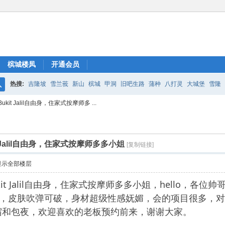
槟城楼凤
开通会员
热搜:
吉隆坡
雪兰莪
新山
槟城
甲洞
旧吧生路
蒲种
八打灵
大城堡
雪隆
搜
it Jalil自由身，住家式按摩师多 ...
索
 Jalil自由身，住家式按摩师多多小姐
[复制链接]
显示全部楼层
it Jalil自由身，住家式按摩师多多小姐，hello，各
摩服务，皮肤吹弹可破，身材超级性感妩媚，会的项目很多
宿和包夜，欢迎喜欢的老板预约前来，谢谢大家。