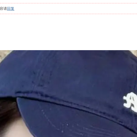
容请
回复