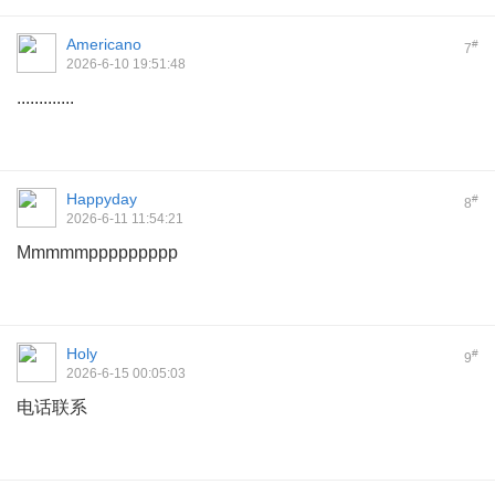
Americano
#
7
2026-6-10 19:51:48
.............
Happyday
#
8
2026-6-11 11:54:21
Mmmmmppppppppp
Holy
#
9
2026-6-15 00:05:03
电话联系