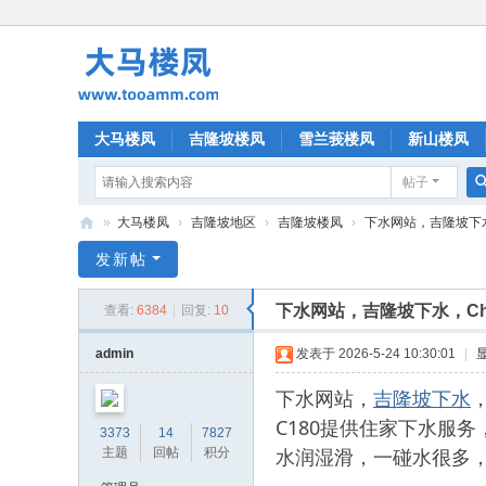
大马楼凤
吉隆坡楼凤
雪兰莪楼凤
新山楼凤
帖子
»
大马楼凤
›
吉隆坡地区
›
吉隆坡楼凤
›
下水网站，吉隆坡下水，C
大
发新帖
马
下水网站，吉隆坡下水，Che
查看:
6384
|
回复:
10
楼
凤
admin
发表于 2026-5-24 10:30:01
|
下水网站，
吉隆坡下水
C180提供住家下水服
3373
14
7827
水润湿滑，一碰水很多
主题
回帖
积分