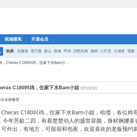
槟城楼凤
开通会员
热搜:
吉隆坡
雪兰莪
新山
槟城
甲洞
旧吧生路
蒲种
八打灵
大城堡
雪隆
搜
heras C180叫鸡，住家下水Bam小 ...
索
ras C180叫鸡，住家下水Bam小姐
[复制链接]
显示全部楼层
，Cheras C180叫鸡，住家下水Bam小姐，哈喽，各位帅
务，今年芳龄二四，有着楚楚动人的盛世容颜，身材婀娜
，可外出，有地方，可留宿和包夜，欢迎喜欢的老板预约