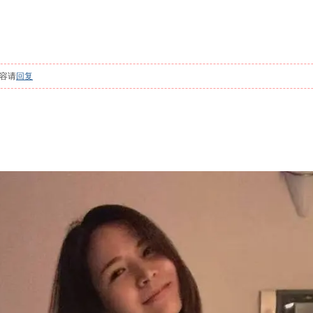
容请
回复