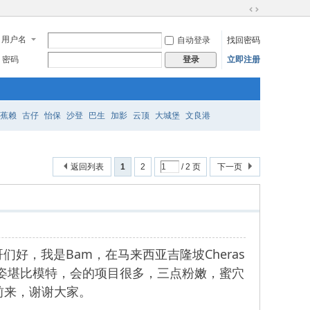
切
换
用户名
自动登录
找回密码
到
宽
密码
立即注册
登录
版
蕉赖
古仔
怡保
沙登
巴生
加影
云顶
大城堡
文良港
返回列表
1
2
/ 2 页
下一页
哥们好，我是Bam，在马来西亚吉隆坡Cheras
多姿堪比模特，会的项目很多，三点粉嫩，蜜穴
前来，谢谢大家。