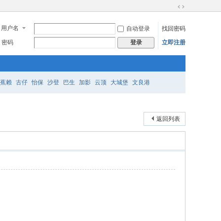
切
换
用户名
自动登录
找回密码
到
宽
密码
立即注册
登录
版
蕉赖
古仔
怡保
沙登
巴生
加影
云顶
大城堡
文良港
返回列表