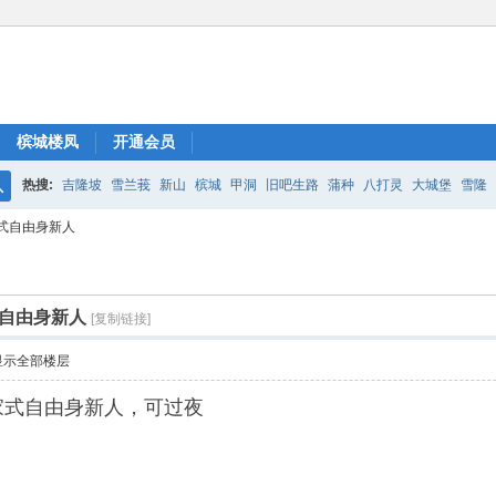
槟城楼凤
开通会员
热搜:
吉隆坡
雪兰莪
新山
槟城
甲洞
旧吧生路
蒲种
八打灵
大城堡
雪隆
搜
式自由身新人
索
自由身新人
[复制链接]
显示全部楼层
家式自由身新人，可过夜