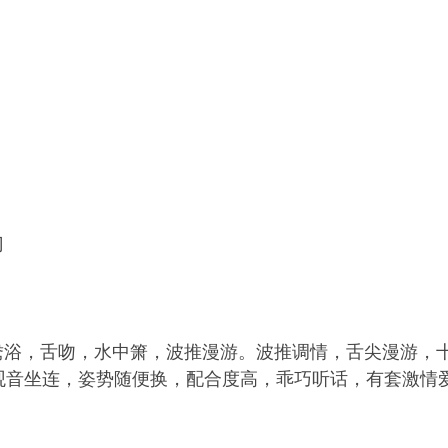
门
鸯浴，舌吻，水中箫，波推漫游。波推调情，舌尖漫游，
观音坐连，姿势随便换，配合度高，乖巧听话，有套激情爱