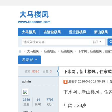
大马楼凤
吉隆坡楼凤
雪兰莪楼凤
新山楼凤
帖子
»
大马楼凤
›
新山地区
›
新山楼凤
›
下水网，新山楼凤，住家
大
发新帖
马
下水网，新山楼凤，住家式
查看:
8395
|
回复:
3
楼
凤
admin
发表于 2026-5-26 17:56:19
|
下水网，新山楼凤，住
3359
14
7795
年龄：23岁
主题
回帖
积分