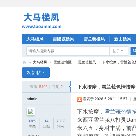
大马楼凤
吉隆坡楼凤
雪兰莪楼凤
新山楼凤
帖子
»
大马楼凤
›
雪兰莪地区
›
雪兰莪楼凤
›
下水按摩，雪兰莪色情按摩
大
发新帖
马
下水按摩，雪兰莪色情按摩，D
查看:
5408
|
回复:
2
楼
凤
admin
发表于 2026-5-28 11:15:57
|
下水按摩，
雪兰莪色情
来西亚雪兰莪八打灵Daman
3369
14
7817
米六五，身材丰满，前凸
主题
回帖
积分