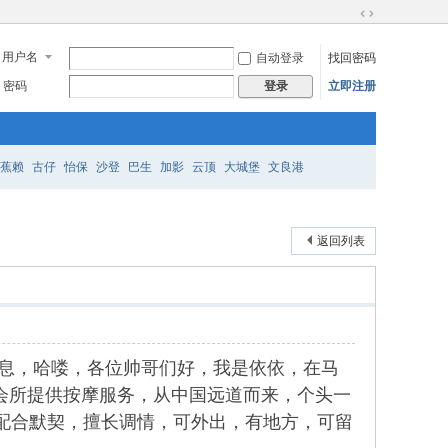
切
换
用户名
自动登录
找回密码
到
宽
密码
立即注册
登录
版
蕉赖
古仔
怡保
沙登
巴生
加影
云顶
大城堡
文良港
返回列表
师依依性息，哈喽，各位帅哥们好，我是依依，在马
llness会所提供按摩服务，从中国远道而来，个头一
，配合默契，擅长调情，可外出，有地方，可留