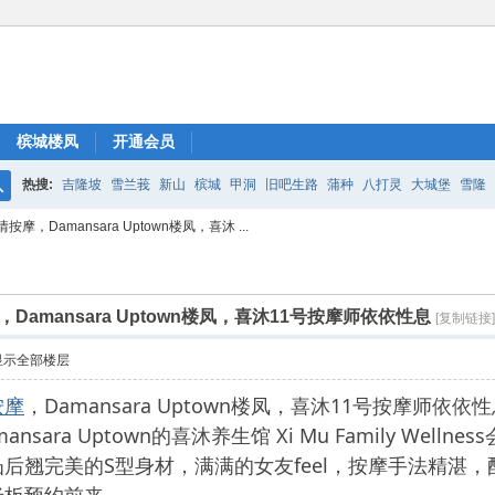
槟城楼凤
开通会员
热搜:
吉隆坡
雪兰莪
新山
槟城
甲洞
旧吧生路
蒲种
八打灵
大城堡
雪隆
搜
，Damansara Uptown楼凤，喜沐 ...
索
amansara Uptown楼凤，喜沐11号按摩师依依性息
[复制链接]
显示全部楼层
按摩
，Damansara Uptown楼凤，喜沐11号按摩
sara Uptown的喜沐养生馆 Xi Mu Family We
后翘完美的S型身材，满满的女友feel，按摩手法精湛