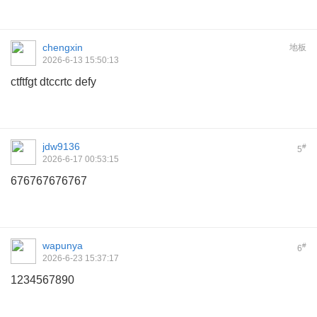
chengxin
地板
2026-6-13 15:50:13
ctftfgt dtccrtc defy
jdw9136
#
5
2026-6-17 00:53:15
676767676767
wapunya
#
6
2026-6-23 15:37:17
1234567890