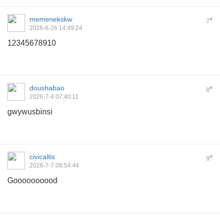
memenekskw
#
7
2026-6-26 14:49:24
12345678910
doushabao
#
8
2026-7-4 07:40:11
gwywusbinsi
civicaltis
#
9
2026-7-7 08:54:44
Goooooooood