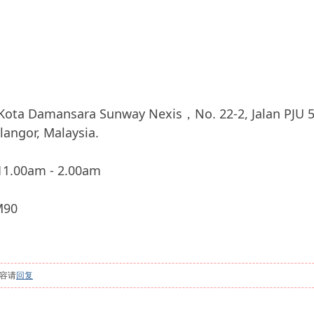
mansara Sunway Nexis，No. 22-2, Jalan PJU 5/7,
langor, Malaysia.
.00am - 2.00am
90
容请
回复