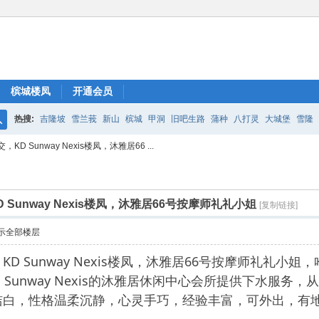
槟城楼凤
开通会员
热搜:
吉隆坡
雪兰莪
新山
槟城
甲洞
旧吧生路
蒲种
八打灵
大城堡
雪隆
搜
D Sunway Nexis楼凤，沐雅居66 ...
索
Sunway Nexis楼凤，沐雅居66号按摩师礼礼小姐
[复制链接]
示全部楼层
，KD Sunway Nexis楼凤，沐雅居66号按摩师礼礼
sara Sunway Nexis的沐雅居休闲中心会所提供下
洁白，性格温柔沉静，心灵手巧，经验丰富，可外出，有