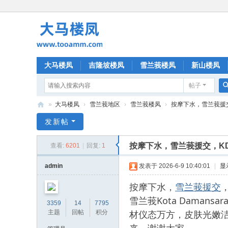
大马楼凤
吉隆坡楼凤
雪兰莪楼凤
新山楼凤
帖子
»
大马楼凤
›
雪兰莪地区
›
雪兰莪楼凤
›
按摩下水，雪兰莪援交，K
大
发新帖
马
按摩下水，雪兰莪援交，KD 
查看:
6201
|
回复:
1
楼
凤
admin
发表于 2026-6-9 10:40:01
|
显
按摩下水，
雪兰莪援交
雪兰莪Kota Daman
3359
14
7795
材仪态万方，皮肤光嫩
主题
回帖
积分