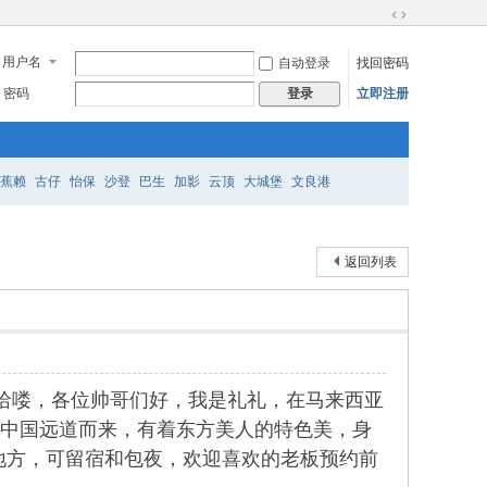
切
换
用户名
自动登录
找回密码
到
宽
密码
立即注册
登录
版
蕉赖
古仔
怡保
沙登
巴生
加影
云顶
大城堡
文良港
返回列表
小姐，哈喽，各位帅哥们好，我是礼礼，在马来西亚
水服务，从中国远道而来，有着东方美人的特色美，身
地方，可留宿和包夜，欢迎喜欢的老板预约前