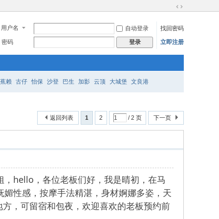
切
换
用户名
自动登录
找回密码
到
宽
密码
立即注册
登录
版
蕉赖
古仔
怡保
沙登
巴生
加影
云顶
大城堡
文良港
返回列表
1
2
/ 2 页
下一页
小姐，hello，各位老板们好，我是晴初，在马
超级妩媚性感，按摩手法精湛，身材婀娜多姿，天
地方，可留宿和包夜，欢迎喜欢的老板预约前