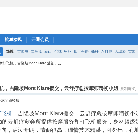
槟城楼凤
开通会员
热搜:
吉隆坡
雪兰莪
新山
槟城
甲洞
旧吧生路
蒲种
八打灵
大城堡
雪隆
搜
机，吉隆坡Mont Kiara援交，云 ...
索
，吉隆坡Mont Kiara援交，云舒疗愈按摩师晴初小姐
[复制链接]
显示全部楼层
打飞机
，吉隆坡Mont Kiara援交，云舒疗愈按摩师晴初
Kiara的云舒疗愈会所提供按摩服务和打飞机服务，身材
外向，活泼开朗，情商很高，调情技术精湛，可外出，有