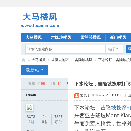
大马楼凤
吉隆坡楼凤
雪兰莪楼凤
新山楼凤
帖子
»
大马楼凤
›
吉隆坡地区
›
吉隆坡楼凤
›
下水论坛，吉隆坡按摩打飞
大
发新帖
马
下水论坛，吉隆坡按摩打飞机
查看:
4196
|
回复:
11
楼
凤
admin
发表于 2026-6-12 10:30:01
|
下水论坛，
吉隆坡按摩
来西亚吉隆坡Mont 
3373
14
7827
生丽质惹人怜爱，性格
主题
回帖
积分