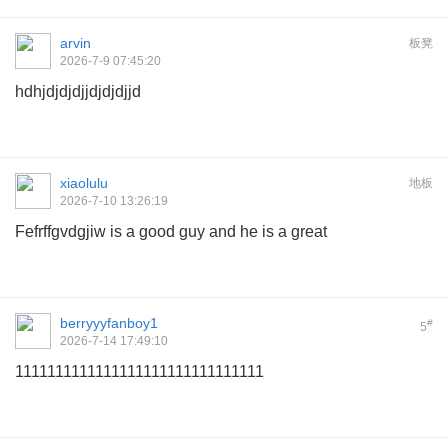
arvin
板凳
2026-7-9 07:45:20
hdhjdjdjdjjdjdjdjjd
xiaolulu
地板
2026-7-10 13:26:19
Fefrffgvdgjiw is a good guy and he is a great
berryyyfanboy1
#
5
2026-7-14 17:49:10
1111111111111111111111111111111